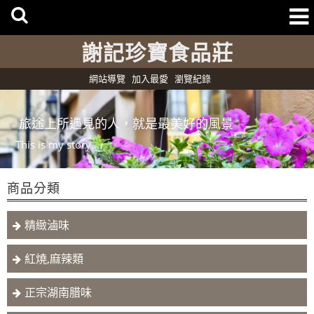
謝記珍寶食品莊
網站導覽
加入最愛
瀏覽紀錄
旅途上所遇見的人，就是最美好的風景
This is my story....
商品分類
精緻滷味
紅燒,麻辣類
正宗湖南腊味