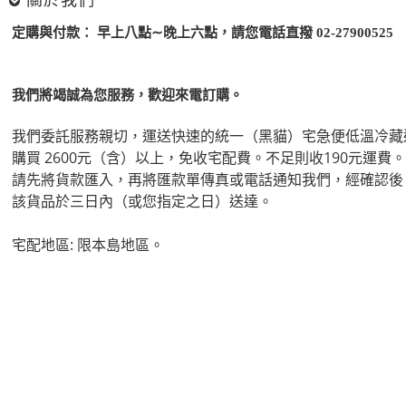
定購與付款：
早上八點∼晚上六點，請您電話直撥
02-27900525
。
我們將竭誠為您服務，歡迎來電訂購
我們委託服務親切，運送快速的統一（黑貓）宅急便低溫冷藏
購買 2600元（含）以上，免收宅配費。不足則收190元運費。
請先將貨款匯入，
再將匯款單傳真或電話通知我們，經確認後
該貨品於三日內（或您指定之日）送達。
宅配地區: 限本島地區。