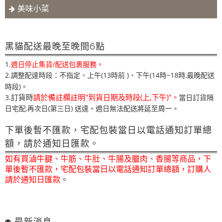
美味小菜
黑貓配送最晚至晚間6點
1.
週日停止集貨/配送包裹服務。
2.調整配達時段：不指定、上午(13時前 )
下午(14時~18時,最晚配送
、
時段)。
訂貨時
請於備註欄註明"到貨日期及時段(上,下午)"。
3.
當日訂貨隔
日宅配,再次日(第三日) 送達。週日無法配送將延至周一。
下單後暫不匯款，宅配包裝當日以電話通知訂單總
額，請於通知日匯款。
如有買滷牛腱、牛筋、牛肚、牛腸及臘肉、香腸等商品，下
單後暫不匯款，宅配包裝當日以電話通知訂單總額，訂購人
請於通知日匯款
。
最新消息