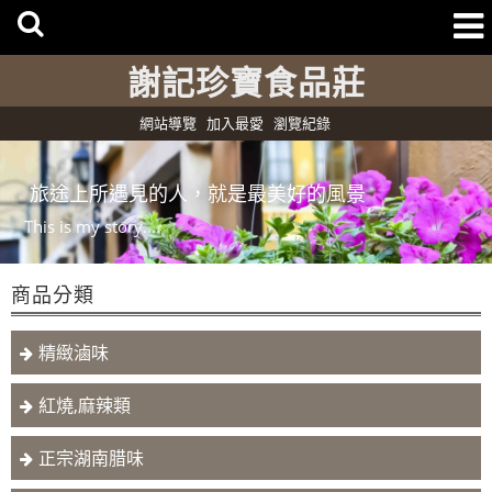
謝記珍寶食品莊
網站導覽
加入最愛
瀏覽紀錄
旅途上所遇見的人，就是最美好的風景
This is my story....
商品分類
精緻滷味
紅燒,麻辣類
正宗湖南腊味