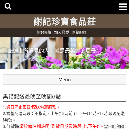
謝記珍寶食品莊
網站導覽
加入最愛
瀏覽紀錄
旅途上所遇見的人，就是最美好的風景
This is my story....
Menu
黑貓配送最晚至晚間6點
1.
週日停止集貨/配送包裹服務。
2.調整配達時段：不指定、上午(13時前 )
下午(14時~18時,最晚配送
、
時段)。
訂貨時
請於備註欄註明"到貨日期及時段(上,下午)"。
3.
當日訂貨隔