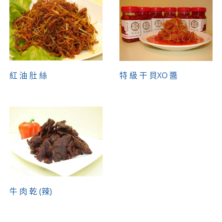
紅 油 肚 絲
特 級 干 貝XO 醬
牛 肉 乾 (辣)