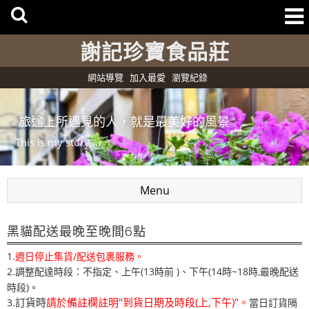
謝記珍寶食品莊
網站導覽
加入最愛
瀏覽紀錄
旅途上所遇見的人，就是最美好的風景
This is my story....
Menu
黑貓配送最晚至晚間6點
1.
週日停止集貨/配送包裹服務。
2.調整配達時段：不指定、上午(13時前 )
下午(14時~18時,最晚配送
、
時段)。
訂貨時
請於備註欄註明"到貨日期及時段(上,下午)"。
3.
當日訂貨隔