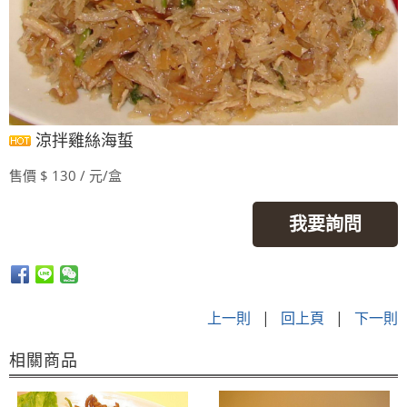
涼拌雞絲海蜇
售價 $ 130 / 元/盒
我要詢問
上一則
|
回上頁
|
下一則
相關商品