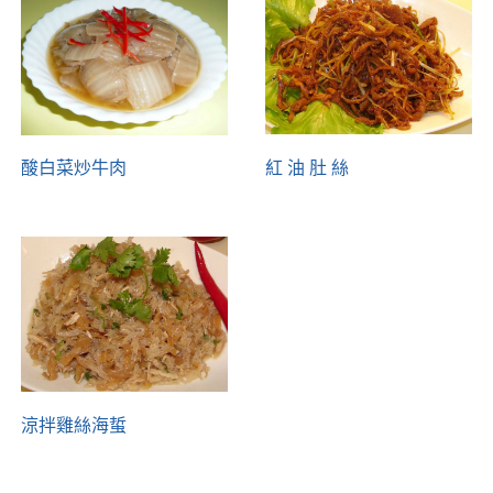
酸白菜炒牛肉
紅 油 肚 絲
涼拌雞絲海蜇