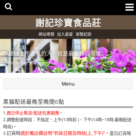
謝記珍寶食品莊
網站導覽
加入最愛
瀏覽紀錄
旅途上所遇見的人，就是最美好的風景
This is my story....
Menu
黑貓配送最晚至晚間6點
1.
週日停止集貨/配送包裹服務。
2.調整配達時段：不指定、上午(13時前 )
下午(14時~18時,最晚配送
、
時段)。
訂貨時
請於備註欄註明"到貨日期及時段(上,下午)"。
3.
當日訂貨隔