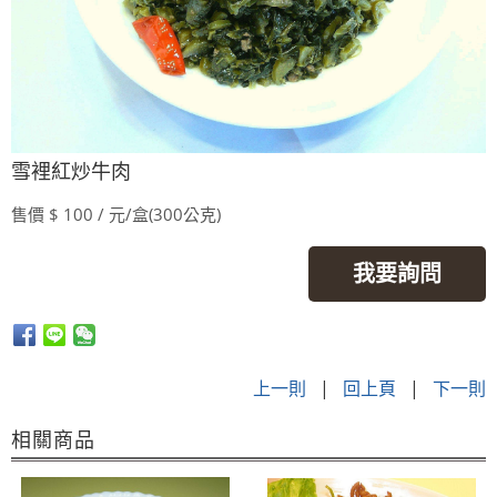
雪裡紅炒牛肉
售價 $ 100 / 元/盒(300公克)
我要詢問
上一則
|
回上頁
|
下一則
相關商品