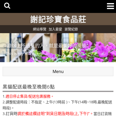
謝記珍寶食品莊
網站導覽
加入最愛
瀏覽紀錄
旅途上所遇見的人，就是最美好的風景
This is my story....
Menu
黑貓配送最晚至晚間6點
1.
週日停止集貨/配送包裹服務。
2.調整配達時段：不指定、上午(13時前 )
下午(14時~18時,最晚配送
、
時段)。
訂貨時
請於備註欄註明"到貨日期及時段(上,下午)"。
3.
當日訂貨隔