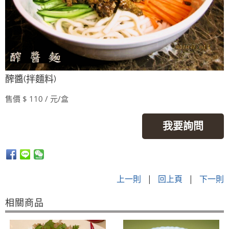
醡醬(拌麵料)
售價 $ 110 / 元/盒
我要詢問
上一則
|
回上頁
|
下一則
相關商品