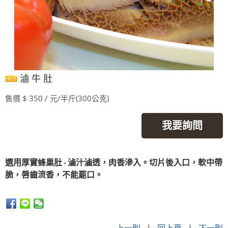
滷 牛 肚
售價 $ 350 / 元/半斤(300公克)
我要詢問
選用厚實蜂巢肚
滷汁滷透，肉香滲入。切片後入口，軟中帶
，
脆，唇齒流香，不能罷口。
上一則
|
回上頁
|
下一則