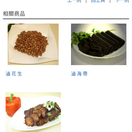
相關商品
滷 花 生
滷 海 帶