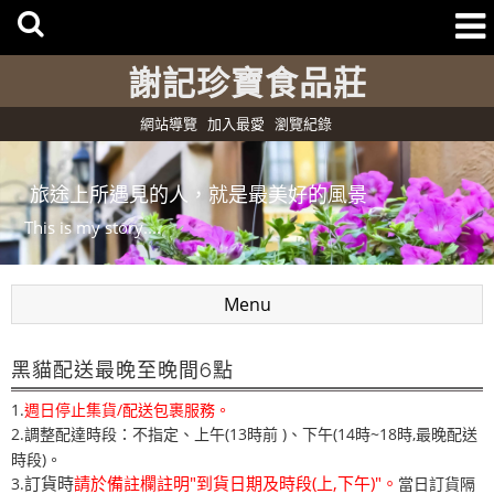
謝記珍寶食品莊
網站導覽
加入最愛
瀏覽紀錄
旅途上所遇見的人，就是最美好的風景
This is my story....
Menu
黑貓配送最晚至晚間6點
1.
週日停止集貨/配送包裹服務。
2.調整配達時段：不指定、上午(13時前 )
下午(14時~18時,最晚配送
、
時段)。
訂貨時
請於備註欄註明"到貨日期及時段(上,下午)"。
3.
當日訂貨隔